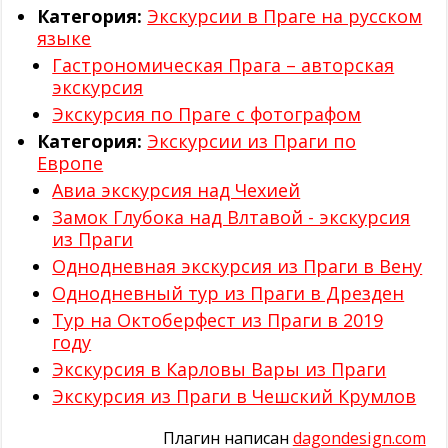
Категория:
Экскурсии в Праге на русском
языке
Гастрономическая Прага – авторская
экскурсия
Экскурсия по Праге с фотографом
Категория:
Экскурсии из Праги по
Eвропе
Авиа экскурсия над Чехией
Замок Глубока над Влтавой - экскурсия
из Праги
Однодневная экскурсия из Праги в Вену
Однодневный тур из Праги в Дрезден
Тур на Октоберфест из Праги в 2019
году
Экскурсия в Карловы Вары из Праги
Экскурсия из Праги в Чешский Крумлов
Плагин написан
dagondesign.com