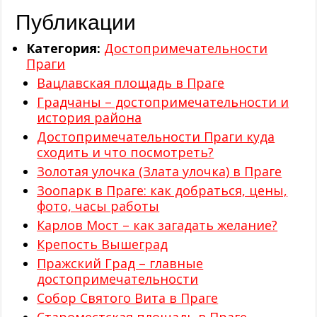
Публикации
Категория:
Достопримечательности
Праги
Вацлавская площадь в Праге
Градчаны – достопримечательности и
история района
Достопримечательности Праги куда
сходить и что посмотреть?
Золотая улочка (Злата улочка) в Праге
Зоопарк в Праге: как добраться, цены,
фото, часы работы
Карлов Мост – как загадать желание?
Крепость Вышеград
Пражский Град – главные
достопримечательности
Собор Святого Вита в Праге