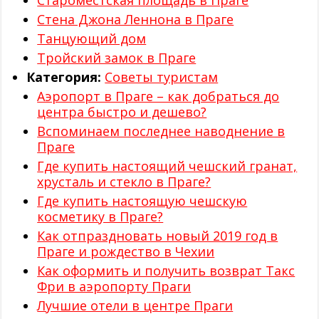
Староместская площадь в Праге
Стена Джона Леннона в Праге
Танцующий дом
Тройский замок в Праге
Категория:
Советы туристам
Аэропорт в Праге – как добраться до
центра быстро и дешево?
Вспоминаем последнее наводнение в
Праге
Где купить настоящий чешский гранат,
хрусталь и стекло в Праге?
Где купить настоящую чешскую
косметику в Праге?
Как отпраздновать новый 2019 год в
Праге и рождество в Чехии
Как оформить и получить возврат Такс
Фри в аэропорту Праги
Лучшие отели в центре Праги