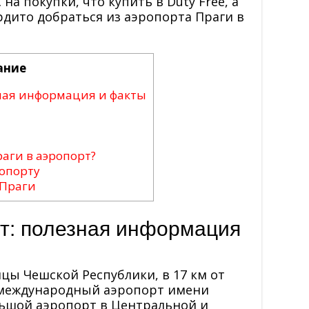
на покупки, что купить в Duty Free, а
ердито добраться из аэропорта Праги в
ание
ная информация и факты
раги в аэропорт?
опорту
 Праги
т: полезная информация
цы Чешской Республики, в 17 км от
 международный аэропорт имени
льшой аэропорт в Центральной и