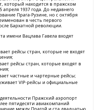
т, который находится в пражском
5 апреля 1937 года. До недавнего
вание Прага-Рузине, но с октября
реименован в честь первого
осле Бархатной революции.
та имени Вацлава Гавела входят
ает рейсы стран, которые не входят
шения;
ает рейсы стран, которые входят в
ния;
вает частные и чартерные рейсы;
уживает VIP-рейсы и официальные
й деятельности Пражский аэропорт
олее пятидесяти авиакомпаний
нение между Прагой и ста двадцатью