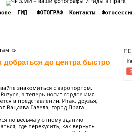
ропе
ГИД — ФОТОГРАФ
Контакты
Фотосесси
там
➭
ПЕ
К
к добраться до центра быстро
авайте знакомиться с аэропортом,
uzyne, а теперь носит гордое имя
ется в представлении. Итак, друзья,
т Вацлава Гавела, город Прага.
мся по весьма уютному зданию,
ться, где перекусить, как вернуть