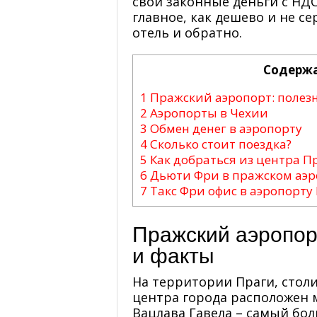
свои законные деньги с НДС 
главное, как дешево и не с
отель и обратно.
Содерж
1
Пражский аэропорт: полез
2
Аэропорты в Чехии
3
Обмен денег в аэропорту
4
Сколько стоит поездка?
5
Как добраться из центра П
6
Дьюти Фри в пражском аэр
7
Такс Фри офис в аэропорту
Пражский аэропор
и факты
На территории Праги, столи
центра города расположен
Вацлава Гавела – самый бо