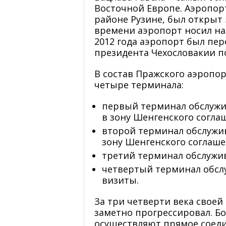
Восточной Европе. Аэропор
районе Рузине, был открыт 
времени аэропорт носил наз
2012 года аэропорт был пе
президента Чехословакии п
В состав Пражского аэропор
четыре терминала:
первый терминал обслужив
в зону Шенгенского согла
второй терминал обслужив
зону Шенгенского соглаше
третий терминал обслужи
четвертый терминал обсл
визиты.
За три четверти века свое
заметно прогрессировал. Б
осуществляют прямое соеди